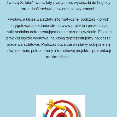
Tworzą Sztukę", warsztaty plastyczne, wycieczki do Legnicy
oraz d
o W
roc
ł
awia i
zwiedzanie wybranych
wystaw, a także warsztaty informatyczne, podczas których
przygotowana zostan
ie
strona www projektu i prezentacja
multimedialna dokumentująca nasze przedsięwzięcie. Finałem
p
rojektu będzie wystawa, na której zaprezentujemy najlepsze
prace warsztatowe. Podczas otwarcia wystawy odbędzie się
również m.in. pokaz strony internetowej projektu i prezentacji
multimedialnej.