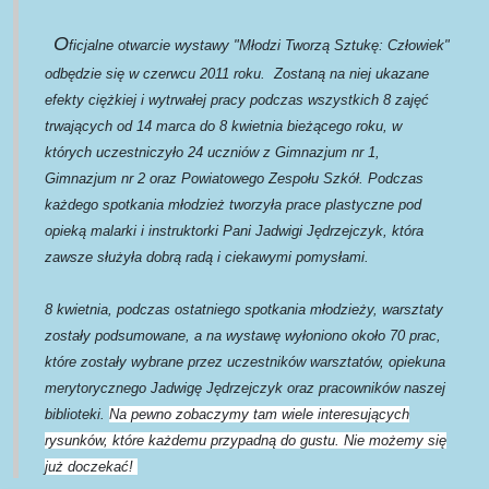
O
ficjalne otwarcie wystawy "Młodzi Tworzą Sztukę: Człowiek"
odbędzie się w czerwcu 2011 roku. Zostaną na niej ukazane
efekty ciężkiej i wytrwałej pracy podczas wszystkich 8 zajęć
trwających od 14 marca do 8 kwietnia bieżącego roku, w
których uczestniczyło 24 uczniów z Gimnazjum nr 1,
Gimnazjum nr 2 oraz Powiatowego Zespołu Szkół. Podczas
każdego spotkania młodzież tworzyła prace plastyczne pod
opieką malarki i instruktorki Pani Jadwigi Jędrzejczyk, która
zawsze służyła dobrą radą i ciekawymi pomysłami.
8 kwietnia, podczas ostatniego spotkania młodzieży, warsztaty
zostały podsumowane, a na wystawę wyłoniono około 70 prac,
które zostały wybrane przez uczestników warsztatów, opiekuna
merytorycznego Jadwigę Jędrzejczyk oraz pracowników naszej
biblioteki.
Na pewno zobaczymy tam wiele interesujących
rysunków, które każdemu przypadną do gustu. Nie możemy się
już doczekać!